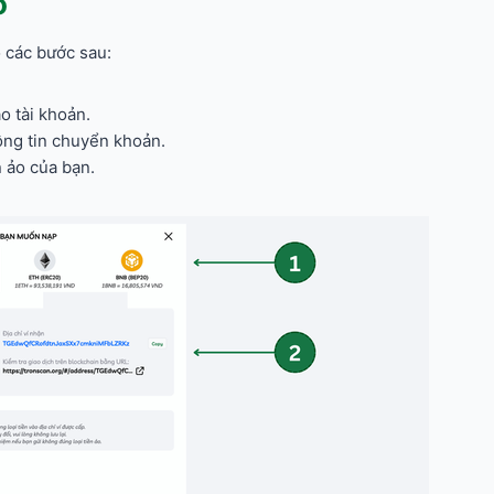
o
o các bước sau:
o tài khoản.
ông tin chuyển khoản.
 ảo của bạn.