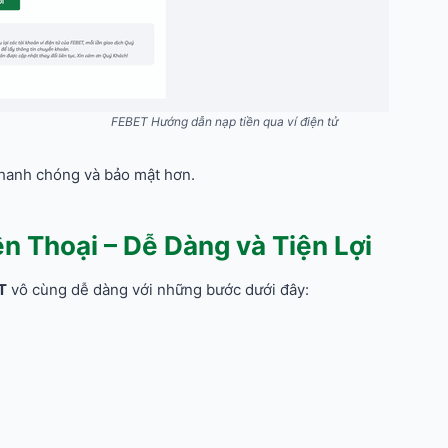
FEBET Hướng dẫn nạp tiền qua ví điện tử
 nhanh chóng và bảo mật hơn.
n Thoại – Dễ Dàng và Tiện Lợi
T
vô cùng dễ dàng với những bước dưới đây: