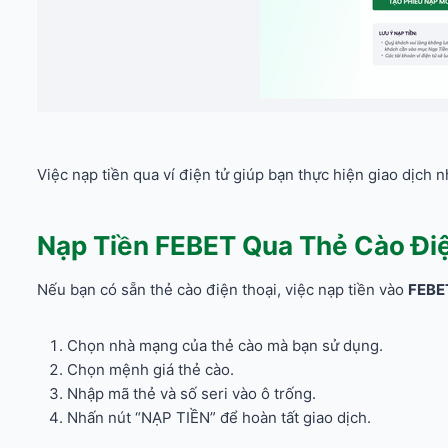
Việc nạp tiền qua ví điện tử giúp bạn thực hiện giao dịch
Nạp Tiền FEBET Qua Thẻ Cào Điệ
Nếu bạn có sẵn thẻ cào điện thoại, việc nạp tiền vào
FEBE
Chọn nhà mạng của thẻ cào mà bạn sử dụng.
Chọn mệnh giá thẻ cào.
Nhập mã thẻ và số seri vào ô trống.
Nhấn nút “NẠP TIỀN” để hoàn tất giao dịch.