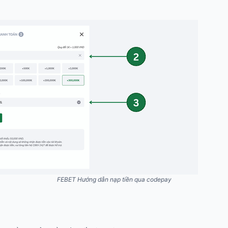
FEBET Hướng dẫn nạp tiền qua codepay