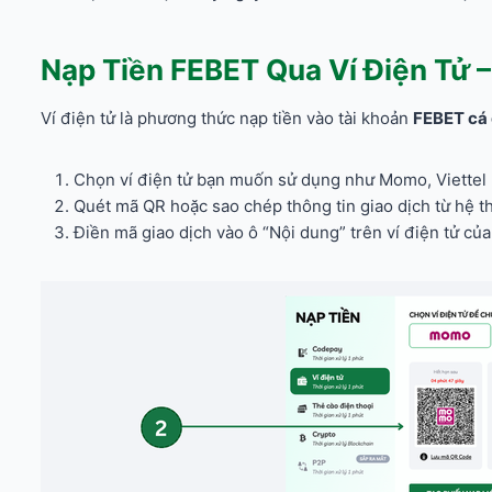
Nạp Tiền FEBET Qua Ví Điện Tử –
Ví điện tử là phương thức nạp tiền vào tài khoản
FEBET cá
Chọn ví điện tử bạn muốn sử dụng như Momo, Viettel M
Quét mã QR hoặc sao chép thông tin giao dịch từ hệ t
Điền mã giao dịch vào ô “Nội dung” trên ví điện tử của