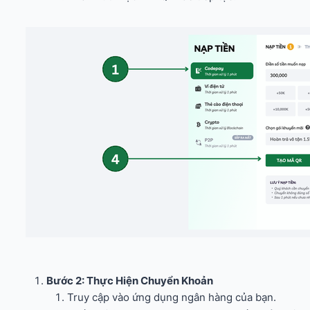
Bước 2: Thực Hiện Chuyển Khoản
Truy cập vào ứng dụng ngân hàng của bạn.