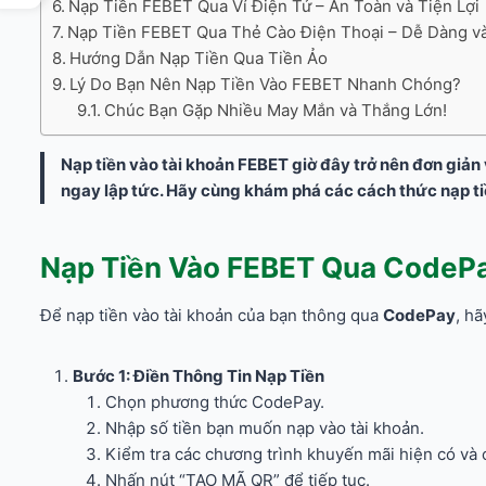
Nạp Tiền FEBET Qua Ví Điện Tử – An Toàn và Tiện Lợi
Nạp Tiền FEBET Qua Thẻ Cào Điện Thoại – Dễ Dàng và
Hướng Dẫn Nạp Tiền Qua Tiền Ảo
Lý Do Bạn Nên Nạp Tiền Vào FEBET Nhanh Chóng?
Chúc Bạn Gặp Nhiều May Mắn và Thắng Lớn!
Nạp tiền vào tài khoản FEBET giờ đây trở nên đơn giản 
ngay lập tức. Hãy cùng khám phá các cách thức nạp tiề
Nạp Tiền Vào FEBET Qua CodePa
Để nạp tiền vào tài khoản của bạn thông qua
CodePay
, h
Bước 1: Điền Thông Tin Nạp Tiền
Chọn phương thức CodePay.
Nhập số tiền bạn muốn nạp vào tài khoản.
Kiểm tra các chương trình khuyến mãi hiện có và 
Nhấn nút “TẠO MÃ QR” để tiếp tục.