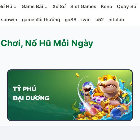
Nổ Hũ
Game Bài
Xổ Số
Slot Games
Keno
Quay Số
i sunwin
game đổi thưởng
go88
iwin
b52
hitclub
 Chơi, Nổ Hũ Mỗi Ngày