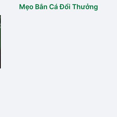
Mẹo Bắn Cá Đổi Thưởng