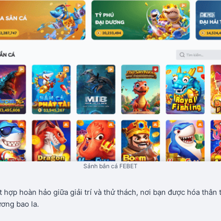
Sảnh bắn cá FEBET
 hợp hoàn hảo giữa giải trí và thử thách, nơi bạn được hóa thân
ương bao la.