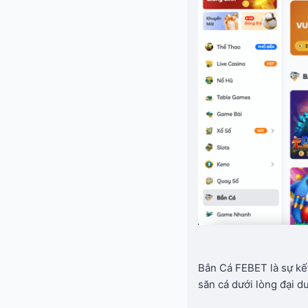
Bắn Cá FEBET là sự kết
săn cá dưới lòng đại d