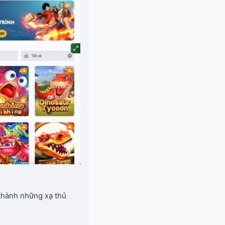
 thành những xạ thủ