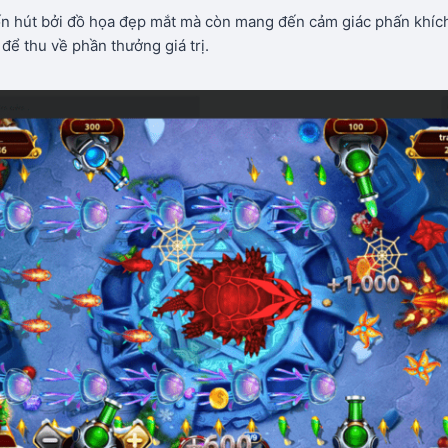
ốn hút bởi đồ họa đẹp mắt mà còn mang đến cảm giác phấn khích
 để thu về phần thưởng giá trị.