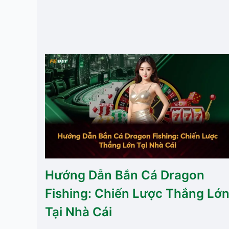
Hướng Dẫn Bắn Cá Dragon
Fishing: Chiến Lược Thắng Lớ
Tại Nhà Cái