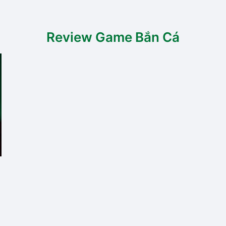
Review Game Bắn Cá
n