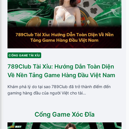
CỔNG GAME TÀI XỈU
789Club Tài Xỉu: Hướng Dẫn Toàn Diện
Về Nền Tảng Game Hàng Đầu Việt Nam
Khám phá lý do tại sao 789Club đã trở thành điểm đến
gaming hàng đầu của người Việt cho tài…
Cổng Game Xóc Đĩa