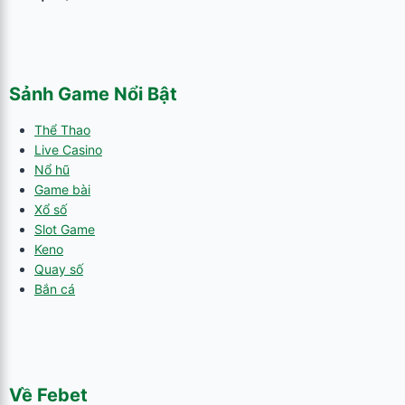
Sảnh Game Nổi Bật
Thể Thao
Live Casino
Nổ hũ
Game bài
Xổ số
Slot Game
Keno
Quay số
Bắn cá
Về Febet