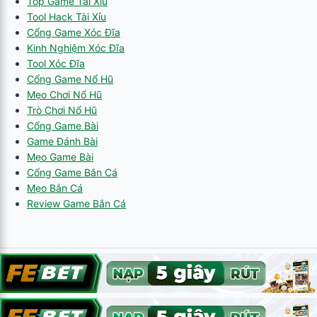
Top Game Tài Xỉu
Tool Hack Tài Xỉu
Cổng Game Xóc Đĩa
Kinh Nghiệm Xóc Đĩa
Tool Xóc Đĩa
Cổng Game Nổ Hũ
Mẹo Chơi Nổ Hũ
Trò Chơi Nổ Hũ
Cổng Game Bài
Game Đánh Bài
Mẹo Game Bài
Cổng Game Bắn Cá
Mẹo Bắn Cá
Review Game Bắn Cá
© 2026 electronics.us.com