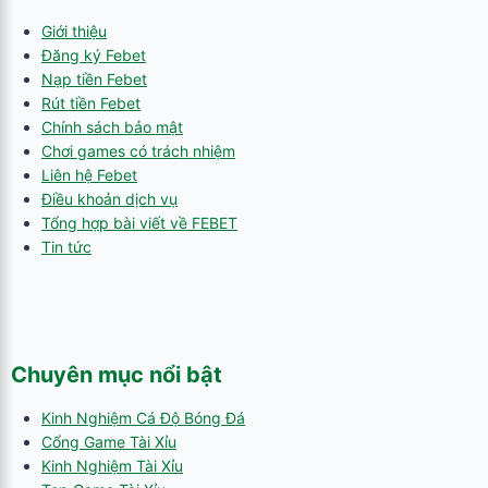
Giới thiệu
Đăng ký Febet
Nạp tiền Febet
Rút tiền Febet
Chính sách bảo mật
Chơi games có trách nhiệm
Liên hệ Febet
Điều khoản dịch vụ
Tổng hợp bài viết về FEBET
Tin tức
Chuyên mục nổi bật
Kinh Nghiệm Cá Độ Bóng Đá
Cổng Game Tài Xỉu
Kinh Nghiệm Tài Xỉu