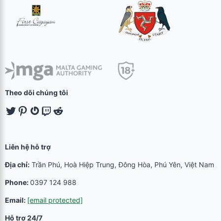
Theo dõi chúng tôi
Twitter
Pinterest
Gravatar
Twitch
Reddit
Liên hệ hỗ trợ
Địa chỉ:
Trần Phú, Hoà Hiệp Trung, Đông Hòa, Phú Yên, Việt Nam
Phone:
0397 124 988
Email:
[email protected]
Hỗ trợ 24/7