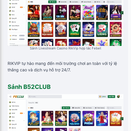
Sảnh Livestream Casino RikVip hợp tác Febet
RIKVIP tự hào mang đến môi trường chơi an toàn với tỷ lệ
thắng cao và dịch vụ hỗ trợ 24/7.
Sảnh B52CLUB