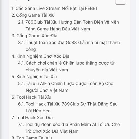
Các Sảnh Live Stream Nổi Bật Tại FEBET
Cổng Game Tài Xỉu
789Club Tài Xỉu Hướng Dẫn Toàn Diện Về Nền
Tảng Game Hàng Đầu Việt Nam
Cổng Game Xóc Đĩa
Thuật toán xóc đĩa Go88 Giải mã bí mật thành
công
Kinh Nghiệm Chơi Xóc Đĩa
Cách chơi chẵn lẻ Chiến lược thắng cược từ
chuyên gia Việt Nam
Kinh Nghiệm Tài Xỉu
Tài xỉu All-in Chiến Lược Cược Toàn Bộ Cho
Người Chơi Việt Nam
Tool Hack Tài Xỉu
Tool Hack Tài Xỉu 789Club Sự Thật Đằng Sau
Lời Hứa Hẹn
Tool Hack Xóc Đĩa
Tool dự đoán xóc đĩa Phần Mềm AI Tối Ưu Cho
Trò Chơi Xóc Đĩa Việt Nam
Top Game Tài Xỉu