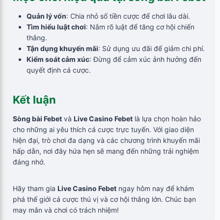
Quản lý vốn
: Chia nhỏ số tiền cược để chơi lâu dài.
Tìm hiểu luật chơi
: Nắm rõ luật để tăng cơ hội chiến
thắng.
Tận dụng khuyến mãi
: Sử dụng ưu đãi để giảm chi phí.
Kiểm soát cảm xúc
: Đừng để cảm xúc ảnh hưởng đến
quyết định cá cược.
Kết luận
Sòng bài Febet
và
Live Casino Febet
là lựa chọn hoàn hảo
cho những ai yêu thích cá cược trực tuyến. Với giao diện
hiện đại, trò chơi đa dạng và các chương trình khuyến mãi
hấp dẫn, nơi đây hứa hẹn sẽ mang đến những trải nghiệm
đáng nhớ.
Hãy tham gia
Live Casino Febet
ngay hôm nay để khám
phá thế giới cá cược thú vị và cơ hội thắng lớn. Chúc bạn
may mắn và chơi có trách nhiệm!