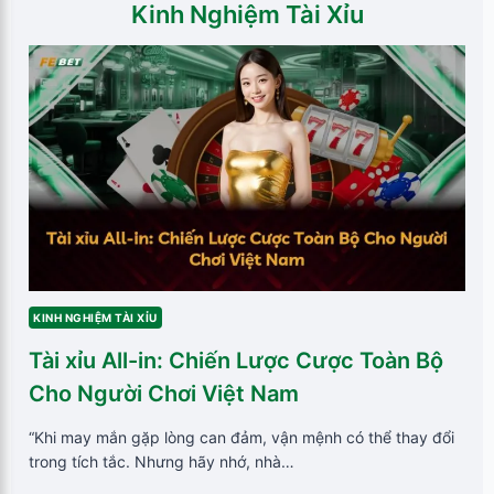
Kinh Nghiệm Tài Xỉu
KINH NGHIỆM TÀI XỈU
Tài xỉu All-in: Chiến Lược Cược Toàn Bộ
Cho Người Chơi Việt Nam
“Khi may mắn gặp lòng can đảm, vận mệnh có thể thay đổi
trong tích tắc. Nhưng hãy nhớ, nhà…