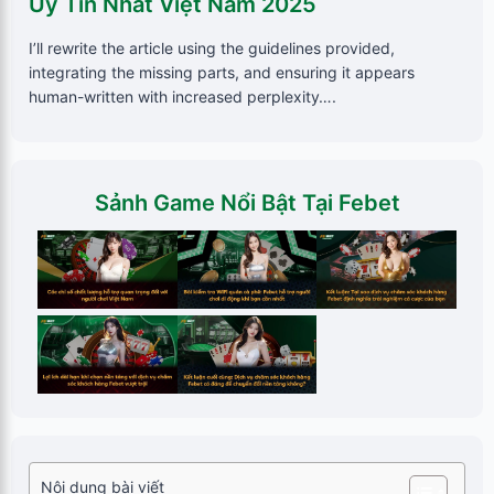
Uy Tín Nhất Việt Nam 2025
I’ll rewrite the article using the guidelines provided,
integrating the missing parts, and ensuring it appears
human-written with increased perplexity….
Sảnh Game Nổi Bật Tại Febet
Nội dung bài viết