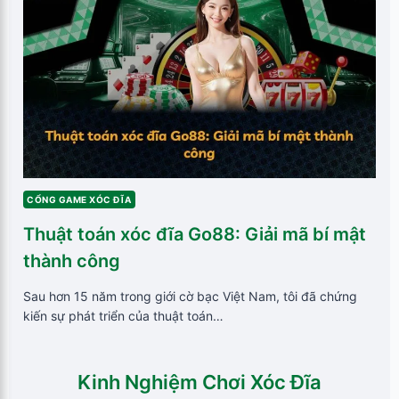
CỔNG GAME XÓC ĐĨA
Thuật toán xóc đĩa Go88: Giải mã bí mật
thành công
Sau hơn 15 năm trong giới cờ bạc Việt Nam, tôi đã chứng
kiến sự phát triển của thuật toán…
Kinh Nghiệm Chơi Xóc Đĩa