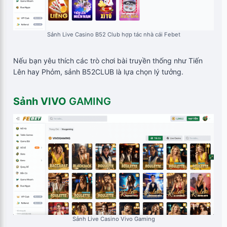
Sảnh Live Casino B52 Club hợp tác nhà cái Febet
Nếu bạn yêu thích các trò chơi bài truyền thống như Tiến
Lên hay Phỏm, sảnh B52CLUB là lựa chọn lý tưởng.
Sảnh VIVO
GAMING
Sảnh Live Casino Vivo Gaming