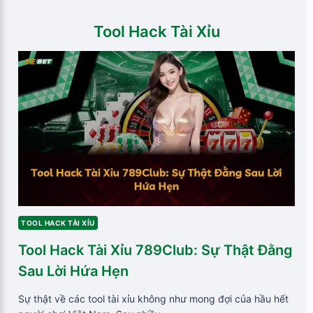
Tool Hack Tài Xỉu
TOOL HACK TÀI XỈU
Tool Hack Tài Xỉu 789Club: Sự Thật Đằng
Sau Lời Hứa Hẹn
Sự thật về các tool tài xỉu không như mong đợi của hầu hết