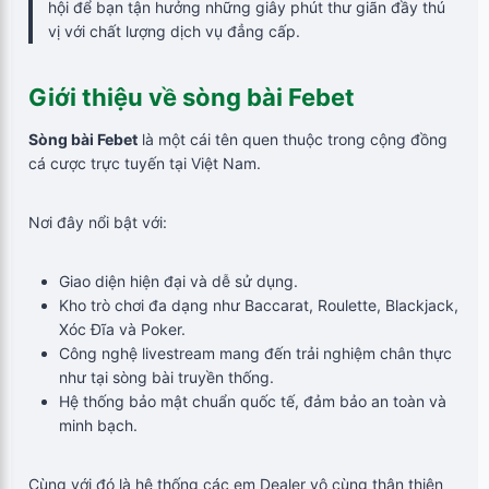
hội để bạn tận hưởng những giây phút thư giãn đầy thú
vị với chất lượng dịch vụ đẳng cấp.
Giới thiệu về sòng bài Febet
Sòng bài Febet
là một cái tên quen thuộc trong cộng đồng
cá cược trực tuyến tại Việt Nam.
Nơi đây nổi bật với:
Giao diện hiện đại và dễ sử dụng.
Kho trò chơi đa dạng như Baccarat, Roulette, Blackjack,
Xóc Đĩa và Poker.
Công nghệ livestream mang đến trải nghiệm chân thực
như tại sòng bài truyền thống.
Hệ thống bảo mật chuẩn quốc tế, đảm bảo an toàn và
minh bạch.
Cùng với đó là hệ thống các em Dealer vô cùng thân thiện