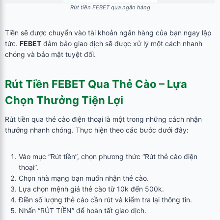
Rút tiền FEBET qua ngân hàng
Tiền sẽ được chuyển vào tài khoản ngân hàng của bạn ngay lập
tức.
FEBET
đảm bảo giao dịch sẽ được xử lý một cách nhanh
chóng và bảo mật tuyệt đối.
Rút Tiền FEBET Qua Thẻ Cào – Lựa
Chọn Thưởng Tiện Lợi
Rút tiền qua thẻ cào điện thoại là một trong những cách nhận
thưởng nhanh chóng. Thực hiện theo các bước dưới đây:
Vào mục “Rút tiền”, chọn phương thức “Rút thẻ cào điện
thoại”.
Chọn nhà mạng bạn muốn nhận thẻ cào.
Lựa chọn mệnh giá thẻ cào từ 10k đến 500k.
Điền số lượng thẻ cào cần rút và kiểm tra lại thông tin.
Nhấn “RÚT TIỀN” để hoàn tất giao dịch.