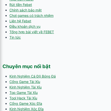
Rút tiền Febet
Chính sách bảo mật
Chơi games có trách nhiệm
Liên hệ Febet
Điều khoản dịch vụ
Tổng hợp bài viết về FEBET
Tin tức
Chuyên mục nổi bật
Kinh Nghiệm Cá Độ Bóng Đá
Cổng Game Tài Xỉu
Kinh Nghiệm Tài Xỉu
Top Game Tài Xỉu
Tool Hack Tài Xỉu
Cổng Game Xóc Đĩa
Kinh Nghiệm Xóc Đĩa