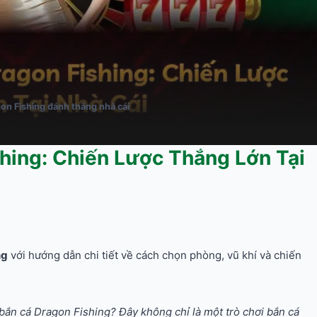
on Fishing đánh thắng nhà cái
hing: Chiến Lược Thắng Lớn Tại
ng
với hướng dẫn chi tiết về cách chọn phòng, vũ khí và chiến
bắn cá Dragon Fishing
? Đây không chỉ là một trò chơi bắn cá