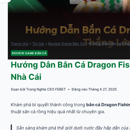
Trang chủ
»
Tin tức
»
Review Game Bắn Cá
»
Hướng dẫn bắn cá Drag
REVIEW GAME BẮN CÁ
Hướng Dẫn Bắn Cá Dragon Fis
Nhà Cái
Soạn bởi
Trọng Nghĩa CEO FEBET
Đăng vào
Tháng 4 27, 2025
Khám phá bí quyết thành công trong
bắn cá Dragon Fishi
thuật săn cá rồng hiệu quả nhất từ chuyên gia.
Sẵn sàng khám phá thế giới dưới nước đầy hấp dẫn của