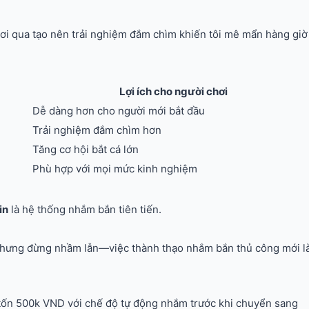
bơi qua tạo nên trải nghiệm đắm chìm khiến tôi mê mẩn hàng giờ
Lợi ích cho người chơi
Dễ dàng hơn cho người mới bắt đầu
Trải nghiệm đắm chìm hơn
Tăng cơ hội bắt cá lớn
Phù hợp với mọi mức kinh nghiệm
in
là hệ thống nhắm bắn tiên tiến.
nhưng đừng nhầm lẫn—việc thành thạo nhắm bắn thủ công mới l
 tốn 500k VND với chế độ tự động nhắm trước khi chuyển sang